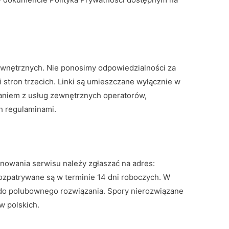
zewnętrznych. Nie ponosimy odpowiedzialności za
ki stron trzecich. Linki są umieszczane wyłącznie w
taniem z usług zewnętrznych operatorów,
h regulaminami.
nowania serwisu należy zgłaszać na adres:
rozpatrywane są w terminie 14 dni roboczych. W
do polubownego rozwiązania. Spory nierozwiązane
w polskich.