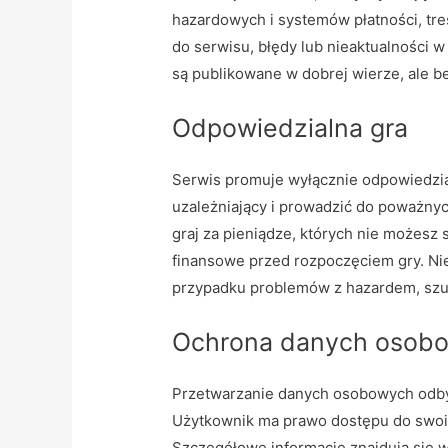
hazardowych i systemów płatności, tre
do serwisu, błędy lub nieaktualności 
są publikowane w dobrej wierze, ale be
Odpowiedzialna gra
Serwis promuje wyłącznie odpowiedzia
uzależniający i prowadzić do poważny
graj za pieniądze, których nie możesz s
finansowe przed rozpoczęciem gry. Nie
przypadku problemów z hazardem, szuk
Ochrona danych osob
Przetwarzanie danych osobowych odbyw
Użytkownik ma prawo dostępu do swoich
Szczegółowe informacje znajdują się 