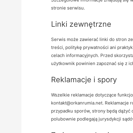
stronie serwisu.
Linki zewnętrzne
Serwis może zawierać linki do stron 
treści, politykę prywatności ani prakty
celach informacyjnych. Przed skorzys
użytkownik powinien zapoznać się z ic
Reklamacje i spory
Wszelkie reklamacje dotyczące funkcjo
kontakt@orkanrumia.net
. Reklamacje 
przypadku sporów, strony będą dążyć 
polubownie podlegają jurysdykcji sądó