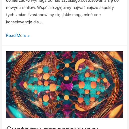
co nierzadko wymaga od nas szybkiego dostosowania się do
nowych realiów. Wspólnie zgłębimy najważniejsze aspekty
tych zmian i zastanowimy się, jakie mogą mieć one
konsekwencje dla …
Wiadomości
Read More »
z
branży:
zmiany
w
przepisach