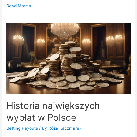
Bezpieczeństwo
Read More »
transakcji
–
podstawowe
zasady
Historia największych
wypłat w Polsce
Betting Payouts
/ By
Róża Kaczmarek