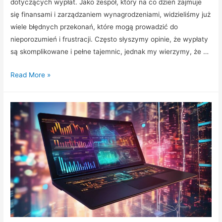
dotyczących wypłat. Jako zespół, który na co dzień zajmuje
się finansami i zarządzaniem wynagrodzeniami, widzieliśmy już
wiele błędnych przekonań, które mogą prowadzić do
nieporozumień i frustracji. Często słyszymy opinie, że wypłaty
są skomplikowane i pełne tajemnic, jednak my wierzymy, że …
5
Read More »
mitów
o
wypłatach
które
warto
obalić