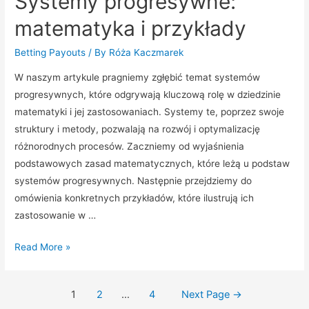
Systemy progresywne:
matematyka i przykłady
Betting Payouts
/ By
Róża Kaczmarek
W naszym artykule pragniemy zgłębić temat systemów
progresywnych, które odgrywają kluczową rolę w dziedzinie
matematyki i jej zastosowaniach. Systemy te, poprzez swoje
struktury i metody, pozwalają na rozwój i optymalizację
różnorodnych procesów. Zaczniemy od wyjaśnienia
podstawowych zasad matematycznych, które leżą u podstaw
systemów progresywnych. Następnie przejdziemy do
omówienia konkretnych przykładów, które ilustrują ich
zastosowanie w …
Systemy
Read More »
progresywne:
matematyka
Nawigacja
1
2
…
4
Next Page
→
i