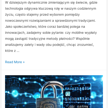
W dzisiejszym dynamicznie zmieniającym się świecie, gdzie
technologia odgrywa kluczową rolę w naszym codziennym
życiu, często stajemy przed wyborem pomiędzy
nowoczesnymi rozwiązaniami a sprawdzonymi tradycjami.
Jako społeczeństwo, które coraz bardziej polega na
innowacjach, zadajemy sobie pytanie: czy mobilne wypłaty
mogą zastąpić tradycyjne metody płatności? Wspólnie
analizujemy zalety i wady obu podejść, chcąc zrozumieć,
które z …
Mobilne
Read More »
wypłaty
vs
tradycyjne
metody