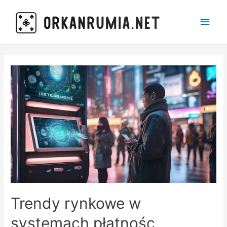
Main
Men
Trendy rynkowe w
systemach płatnośc