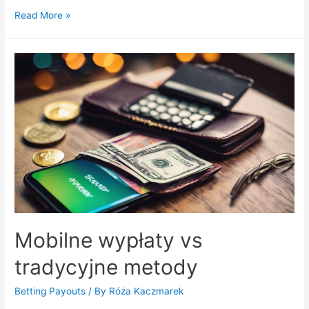
Analiza
Read More »
kursów:
jak
interpretować
liczby
Mobilne wypłaty vs
tradycyjne metody
Betting Payouts
/ By
Róża Kaczmarek