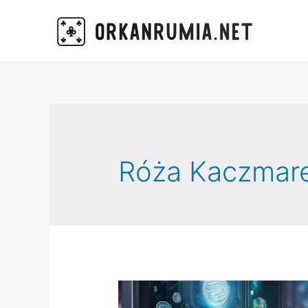
Róża Kaczmar