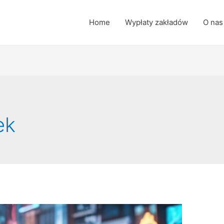
Home
Wypłaty zakładów
O nas
ek