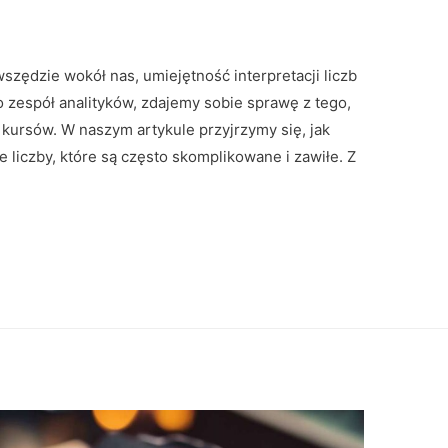
szędzie wokół nas, umiejętność interpretacji liczb
ako zespół analityków, zdajemy sobie sprawę z tego,
a kursów. W naszym artykule przyjrzymy się, jak
liczby, które są często skomplikowane i zawiłe. Z