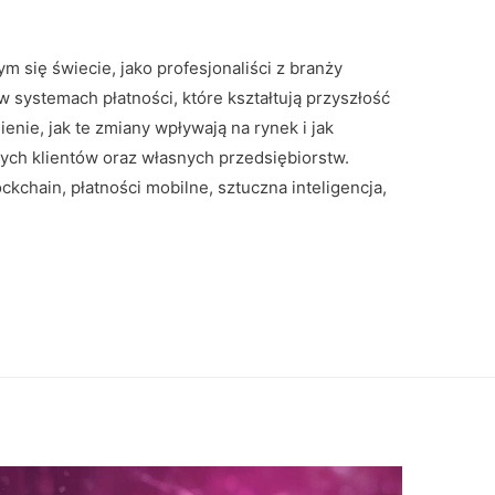
 się świecie, jako profesjonaliści z branży
 systemach płatności, które kształtują przyszłość
nie, jak te zmiany wpływają na rynek i jak
ych klientów oraz własnych przedsiębiorstw.
ckchain, płatności mobilne, sztuczna inteligencja,