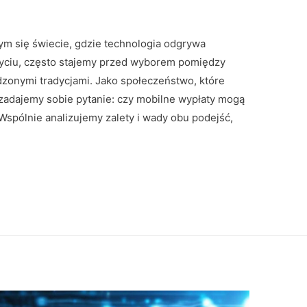
ym się świecie, gdzie technologia odgrywa
yciu, często stajemy przed wyborem pomiędzy
onymi tradycjami. Jako społeczeństwo, które
 zadajemy sobie pytanie: czy mobilne wypłaty mogą
Wspólnie analizujemy zalety i wady obu podejść,