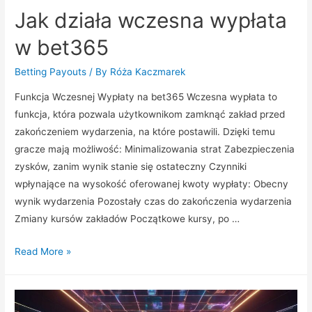
Jak działa wczesna wypłata
w bet365
Betting Payouts
/ By
Róża Kaczmarek
Funkcja Wczesnej Wypłaty na bet365 Wczesna wypłata to
funkcja, która pozwala użytkownikom zamknąć zakład przed
zakończeniem wydarzenia, na które postawili. Dzięki temu
gracze mają możliwość: Minimalizowania strat Zabezpieczenia
zysków, zanim wynik stanie się ostateczny Czynniki
wpłynające na wysokość oferowanej kwoty wypłaty: Obecny
wynik wydarzenia Pozostały czas do zakończenia wydarzenia
Zmiany kursów zakładów Początkowe kursy, po …
Jak
Read More »
działa
wczesna
wypłata