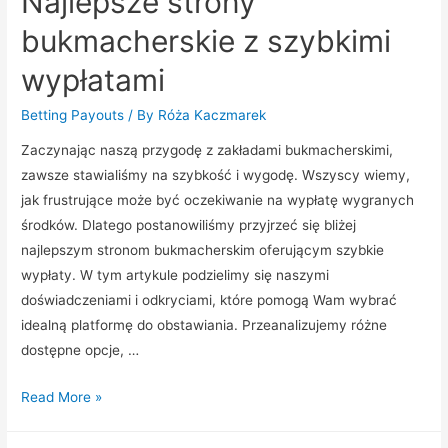
Najlepsze strony
bukmacherskie z szybkimi
wypłatami
Betting Payouts
/ By
Róża Kaczmarek
Zaczynając naszą przygodę z zakładami bukmacherskimi,
zawsze stawialiśmy na szybkość i wygodę. Wszyscy wiemy,
jak frustrujące może być oczekiwanie na wypłatę wygranych
środków. Dlatego postanowiliśmy przyjrzeć się bliżej
najlepszym stronom bukmacherskim oferującym szybkie
wypłaty. W tym artykule podzielimy się naszymi
doświadczeniami i odkryciami, które pomogą Wam wybrać
idealną platformę do obstawiania. Przeanalizujemy różne
dostępne opcje, …
Najlepsze
Read More »
strony
bukmacherskie