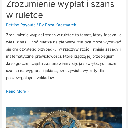
Zrozumienie wypłat i szans
w ruletce
Betting Payouts
/ By
Róża Kaczmarek
Zrozumienie wypłat i szans w ruletce to temat, który fascynuje
wielu z nas. Choć ruletka na pierwszy rzut oka może wydawać
się grą czystego przypadku, w rzeczywistości istnieją zasady i
matematyczne prawidłowości, które rządzą jej przebiegiem.
Jako gracze, często zastanawiamy się, jak zwiększyć nasze
szanse na wygraną i jakie są rzeczywiste wypłaty dla
poszczególnych zakładów. …
Zrozumienie
Read More »
wypłat
i
szans
w
ruletce