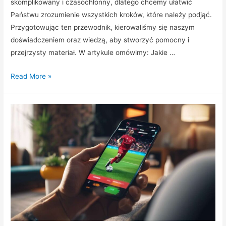
skomplikowany i czasochłonny, dlatego chcemy ułatwić
Państwu zrozumienie wszystkich kroków, które należy podjąć.
Przygotowując ten przewodnik, kierowaliśmy się naszym
doświadczeniem oraz wiedzą, aby stworzyć pomocny i
przejrzysty materiał. W artykule omówimy: Jakie …
Dokumenty
Read More »
potrzebne
do
wypłaty
środków