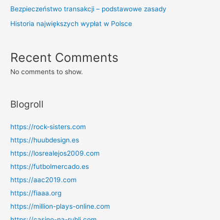
Bezpieczeństwo transakcji – podstawowe zasady
Historia największych wypłat w Polsce
Recent Comments
No comments to show.
Blogroll
https://rock-sisters.com
https://huubdesign.es
https://losrealejos2009.com
https://futbolmercado.es
https://aac2019.com
https://fiaaa.org
https://million-plays-online.com
https://casino-na-rubli.com