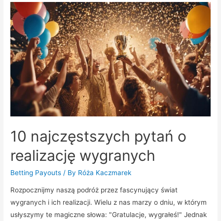
z
szybkimi
wypłatami
10 najczęstszych pytań o
realizację wygranych
Betting Payouts
/ By
Róża Kaczmarek
Rozpocznijmy naszą podróż przez fascynujący świat
wygranych i ich realizacji. Wielu z nas marzy o dniu, w którym
usłyszymy te magiczne słowa: "Gratulacje, wygrałeś!" Jednak