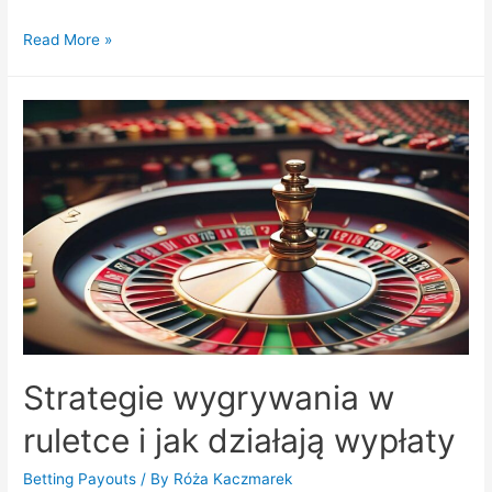
Kursy
Read More »
i
wypłaty
–
podstawy
matematyczne
Strategie wygrywania w
ruletce i jak działają wypłaty
Betting Payouts
/ By
Róża Kaczmarek