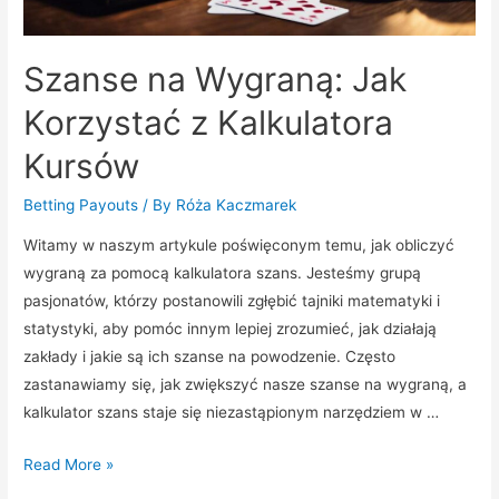
Szanse na Wygraną: Jak
Korzystać z Kalkulatora
Kursów
Betting Payouts
/ By
Róża Kaczmarek
Witamy w naszym artykule poświęconym temu, jak obliczyć
wygraną za pomocą kalkulatora szans. Jesteśmy grupą
pasjonatów, którzy postanowili zgłębić tajniki matematyki i
statystyki, aby pomóc innym lepiej zrozumieć, jak działają
zakłady i jakie są ich szanse na powodzenie. Często
zastanawiamy się, jak zwiększyć nasze szanse na wygraną, a
kalkulator szans staje się niezastąpionym narzędziem w …
Szanse
Read More »
na