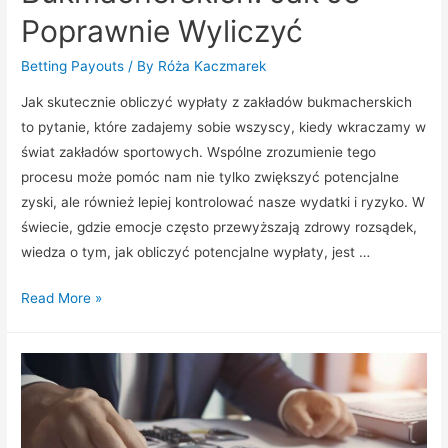
Poprawnie Wyliczyć
Betting Payouts
/ By
Róża Kaczmarek
Jak skutecznie obliczyć wypłaty z zakładów bukmacherskich
to pytanie, które zadajemy sobie wszyscy, kiedy wkraczamy w
świat zakładów sportowych. Wspólne zrozumienie tego
procesu może pomóc nam nie tylko zwiększyć potencjalne
zyski, ale również lepiej kontrolować nasze wydatki i ryzyko. W
świecie, gdzie emocje często przewyższają zdrowy rozsądek,
wiedza o tym, jak obliczyć potencjalne wypłaty, jest …
Wypłaty
Read More »
z
Zakładów
Bukmacherskich:
Jak
Je
Poprawnie