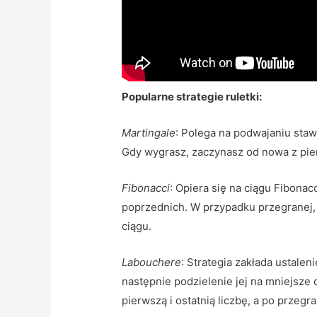
Popularne strategie ruletki:
Martingale
: Polega na podwajaniu staw
Gdy wygrasz, zaczynasz od nowa z pie
Fibonacci
: Opiera się na ciągu Fibona
poprzednich. W przypadku przegranej, 
ciągu.
Labouchere
: Strategia zakłada ustalen
następnie podzielenie jej na mniejsze 
pierwszą i ostatnią liczbę, a po przegr