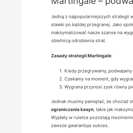
Martingale – podwa
Jedną z najpopularniejszych strategii w
stawki po każdej przegranej. Jako spo
maksymalizować nasze szanse na wygra
obietnicą odrobienia strat.
Zasady strategii Martingale
:
Kiedy przegrywamy, podwajamy 
Czekamy na moment, gdy wygrana
Wygrana przynosi zysk równy pi
Jednak musimy pamiętać, że chociaż st
ograniczenia kasyn
, takie jak maksym
Wypłaty w ruletce pozostają niezmienne
zawsze gwarantuje sukces.