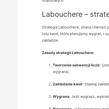
finansowych.
Labouchere – strat
Strategia Labouchere, znana również 
listy kwot, które planujemy wygrać, i
zakładzie.
Zasady strategii Labouchere:
Tworzenie sekwencji liczb
: Ust
wygranej.
Zakładanie kwot
: Stawiaj zakład
Wygrana
: Jeśli wygrasz, wykreśl 
Przegrana
: Jeśli przegrasz, dod