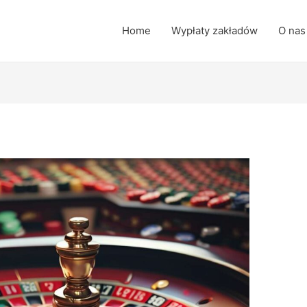
Home
Wypłaty zakładów
O nas