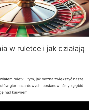
a w ruletce i jak działają
wiatem ruletki i tym, jak można zwiększyć nasze
astów gier hazardowych, postanowiliśmy zgłębić
agę nad kasynem.