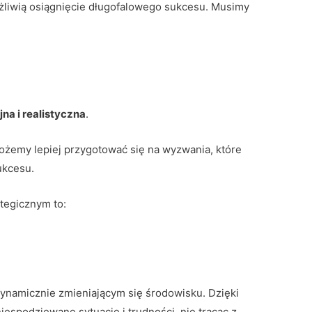
żliwią osiągnięcie długofalowego sukcesu. Musimy
jna i realistyczna
.
możemy lepiej przygotować się na wyzwania, które
ukcesu.
tegicznym to:
ynamicznie zmieniającym się środowisku. Dzięki
spodziewane sytuacje i trudności, nie tracąc z