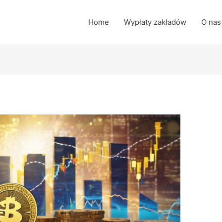
Home
Wypłaty zakładów
O nas