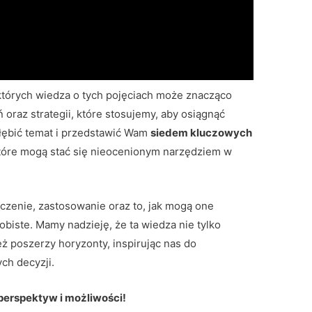
których wiedza o tych pojęciach może znacząco
oraz strategii, które stosujemy, aby osiągnąć
łębić temat i przedstawić Wam
siedem kluczowych
które mogą stać się nieocenionym narzędziem w
czenie, zastosowanie oraz to, jak mogą one
biste. Mamy nadzieję, że ta wiedza nie tylko
ż poszerzy horyzonty, inspirując nas do
ch decyzji.
perspektyw i możliwości!