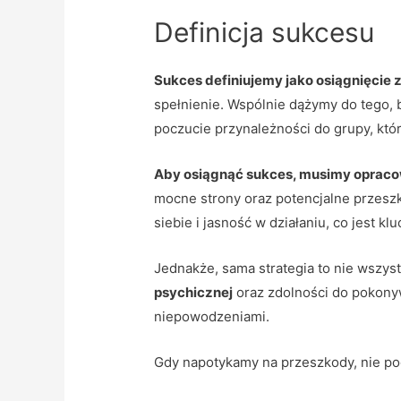
Definicja sukcesu
Sukces definiujemy jako osiągnięcie
spełnienie. Wspólnie dążymy do tego, 
poczucie przynależności do grupy, która
Aby osiągnąć sukces, musimy opraco
mocne strony oraz potencjalne przeszk
siebie i jasność w działaniu, co jest k
Jednakże, sama strategia to nie wszys
psychicznej
oraz zdolności do pokonyw
niepowodzeniami.
Gdy napotykamy na przeszkody, nie pod