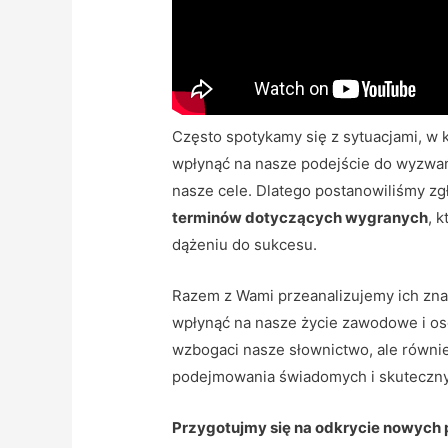
Często spotykamy się z sytuacjami, w 
wpłynąć na nasze podejście do wyzwań 
nasze cele. Dlatego postanowiliśmy zg
terminów dotyczących wygranych
, 
dążeniu do sukcesu.
Razem z Wami przeanalizujemy ich zna
wpłynąć na nasze życie zawodowe i oso
wzbogaci nasze słownictwo, ale równie
podejmowania świadomych i skuteczny
Przygotujmy się na odkrycie nowych 