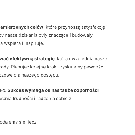
 zamierzonych celów
, które przynoszą satysfakcję i
by nasze działania były znaczące i budowały
 wspiera i inspiruje.
wać efektywną strategię
, która uwzględnia nasze
ody. Planując kolejne kroki, zyskujemy pewność
luczowe dla naszego postępu.
tko.
Sukces wymaga od nas także odporności
ania trudności i radzenia sobie z
dajemy się, lecz: