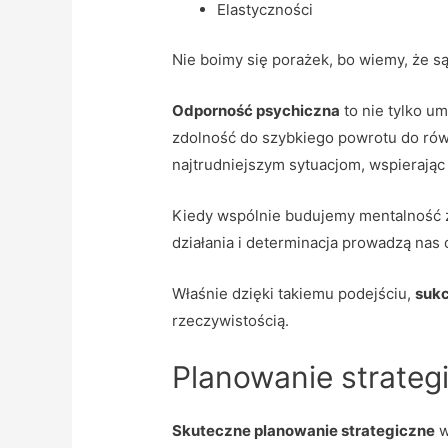
Elastyczności
Nie boimy się porażek, bo wiemy, że s
Odporność psychiczna
to nie tylko u
zdolność do szybkiego powrotu do ró
najtrudniejszym sytuacjom, wspierając
Kiedy wspólnie budujemy mentalność zw
działania i determinacja prowadzą nas
Właśnie dzięki takiemu podejściu,
suk
rzeczywistością.
Planowanie strateg
Skuteczne planowanie strategiczne
w