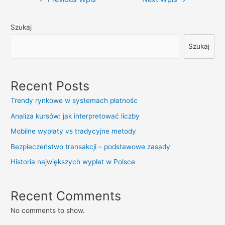
wpisu
Szukaj
Szukaj
Recent Posts
Trendy rynkowe w systemach płatnośc
Analiza kursów: jak interpretować liczby
Mobilne wypłaty vs tradycyjne metody
Bezpieczeństwo transakcji – podstawowe zasady
Historia największych wypłat w Polsce
Recent Comments
No comments to show.