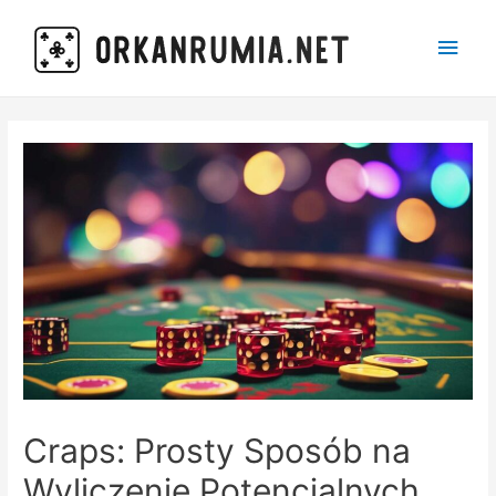
Main
Men
Craps: Prosty Sposób na
Wyliczenie Potencjalnych