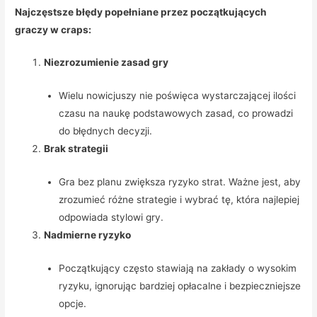
Najczęstsze błędy popełniane przez początkujących
graczy w craps:
Niezrozumienie zasad gry
Wielu nowicjuszy nie poświęca wystarczającej ilości
czasu na naukę podstawowych zasad, co prowadzi
do błędnych decyzji.
Brak strategii
Gra bez planu zwiększa ryzyko strat. Ważne jest, aby
zrozumieć różne strategie i wybrać tę, która najlepiej
odpowiada stylowi gry.
Nadmierne ryzyko
Początkujący często stawiają na zakłady o wysokim
ryzyku, ignorując bardziej opłacalne i bezpieczniejsze
opcje.