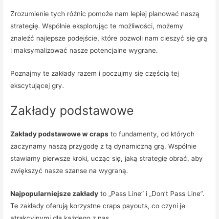
Zrozumienie tych różnic pomoże nam lepiej planować naszą
strategię. Wspólnie eksplorując te możliwości, możemy
znaleźć najlepsze podejście, które pozwoli nam cieszyć się grą
i maksymalizować nasze potencjalne wygrane.
Poznajmy te zakłady razem i poczujmy się częścią tej
ekscytującej gry.
Zakłady podstawowe
Zakłady podstawowe w craps
to fundamenty, od których
zaczynamy naszą przygodę z tą dynamiczną grą. Wspólnie
stawiamy pierwsze kroki, ucząc się, jaką strategię obrać, aby
zwiększyć nasze szanse na wygraną.
Najpopularniejsze zakłady
to „Pass Line” i „Don’t Pass Line”.
Te zakłady oferują korzystne craps payouts, co czyni je
atrakcyjnymi dla każdego z nas.