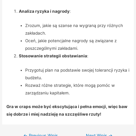
Analiza ryzyka i nagrody
:
Zrozum, jakie są szanse na wygraną przy różnych
zakładach.
Oceń, jakie potencjalne nagrody są związane z
poszczególnymi zakładami.
Stosowanie strategii obstawiania
:
Przygotuj plan na podstawie swojej tolerancji ryzyka i
budżetu.
Rozważ różne strategie, które mogą pomóc w
zarządzaniu kapitałem.
Gra w craps może być ekscytująca i pełna emocji, więc baw
się dobrze i miej nadzieję na szczęśliwe rzuty!
Nawigacja
←
Previous Wpis
Next Wpis
→