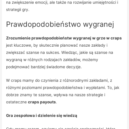
na zwiększenie emocji, ale także na rozwijanie umiejętności i
strategii gry.
Prawdopodobieństwo wygranej
Zrozumienie prawdopodobieństw wygranej w grze w craps
jest kluczowe, by skutecznie planować nasze zakłady i
zwiększać szanse na sukces. Wiedząc, jakie są szanse na
wygraną w różnych rodzajach zakładów, możemy
podejmować bardziej świadome decyzje.
W craps mamy do czynienia z różnorodnymi zakładami, z
różnymi poziomami prawdopodobieństwa i wypłatami. To, jak
dobrze znamy te szanse, wpływa na nasze strategie i
ostateczne
craps payouts
.
Gra zespołowa i dzielenie się wiedzą
Gdy gramy razem, czujemy się częścią społeczności, która