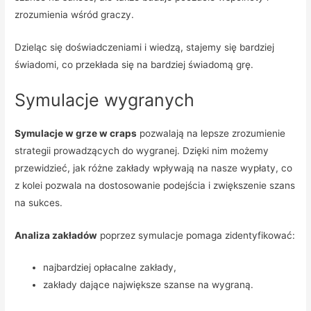
zrozumienia wśród graczy.
Dzieląc się doświadczeniami i wiedzą, stajemy się bardziej
świadomi, co przekłada się na bardziej świadomą grę.
Symulacje wygranych
Symulacje w grze w craps
pozwalają na lepsze zrozumienie
strategii prowadzących do wygranej. Dzięki nim możemy
przewidzieć, jak różne zakłady wpływają na nasze wypłaty, co
z kolei pozwala na dostosowanie podejścia i zwiększenie szans
na sukces.
Analiza zakładów
poprzez symulacje pomaga zidentyfikować:
najbardziej opłacalne zakłady,
zakłady dające największe szanse na wygraną.