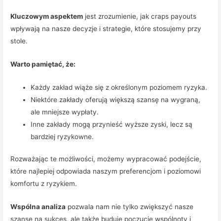
Kluczowym aspektem
jest zrozumienie, jak craps payouts
wpływają na nasze decyzje i strategie, które stosujemy przy
stole.
Warto pamiętać, że:
Każdy zakład wiąże się z określonym poziomem ryzyka.
Niektóre zakłady oferują większą szansę na wygraną,
ale mniejsze wypłaty.
Inne zakłady mogą przynieść wyższe zyski, lecz są
bardziej ryzykowne.
Rozważając te możliwości, możemy wypracować podejście,
które najlepiej odpowiada naszym preferencjom i poziomowi
komfortu z ryzykiem.
Wspólna analiza
pozwala nam nie tylko zwiększyć nasze
szanse na sukces, ale także buduje poczucie wspólnoty i