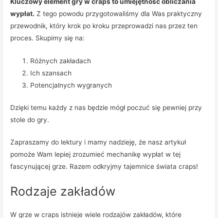
Kluczowy element gry w craps to umiejętność obliczania
wypłat.
Z tego powodu przygotowaliśmy dla Was praktyczny
przewodnik, który krok po kroku przeprowadzi nas przez ten
proces. Skupimy się na:
Różnych zakładach
Ich szansach
Potencjalnych wygranych
Dzięki temu każdy z nas będzie mógł poczuć się pewniej przy
stole do gry.
Zapraszamy do lektury i mamy nadzieję, że nasz artykuł
pomoże Wam lepiej zrozumieć mechanikę wypłat w tej
fascynującej grze. Razem odkryjmy tajemnice świata craps!
Rodzaje zakładów
W grze w craps istnieje wiele rodzajów zakładów, które