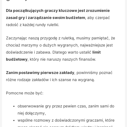
Dla początkujących graczy kluczowe jest zrozumienie
zasad gry i zarządzanie swoim budżetem
, aby czerpać
radość z każdej rundy ruletki.
Zaczynając naszą przygodę z ruletką, musimy pamiętać, że
chociaż marzymy o dużych wygranych, najważniejsze jest
doświadczenie i zabawa. Dlatego warto ustalić
limit
budżetowy
, który nie naruszy naszych finansów.
Zanim postawimy pierwsze zakłady
, powinniśmy poznać
różne rodzaje zakładów i ich szanse na wygraną.
Pomocne może być:
obserwowanie gry przez pewien czas, zanim sami do
niej dołączymy,
wspólne rozmowy z doświadczonymi graczami, które