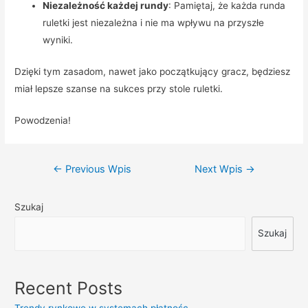
Niezależność każdej rundy
: Pamiętaj, że każda runda
ruletki jest niezależna i nie ma wpływu na przyszłe
wyniki.
Dzięki tym zasadom, nawet jako początkujący gracz, będziesz
miał lepsze szanse na sukces przy stole ruletki.
Powodzenia!
Nawigacja
←
Previous Wpis
Next Wpis
→
wpisu
Szukaj
Szukaj
Recent Posts
Trendy rynkowe w systemach płatnośc