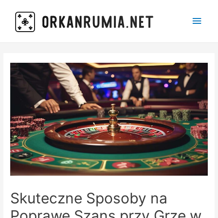
Main
Men
Skuteczne Sposoby na
Poprawę Szans przy Grze w