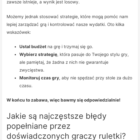
zawsze istnieje, a wynik jest losowy.
Możemy jednak stosować strategie, które mogą pomóc nam
lepiej zarządzać grą i kontrolować nasze wydatki. Oto kilka
wskazówek:
Ustal budżet
na grę i trzymaj się go.
Wybierz strategię
, która pasuje do Twojego stylu gry,
ale pamiętaj, że żadna z nich nie gwarantuje
zwycięstwa.
Monitoruj czas gry
, aby nie spędzać przy stole za dużo
czasu.
W końcu to zabawa, więc bawmy się odpowiedzialnie!
Jakie są najczęstsze błędy
popełniane przez
doświadczonych graczy ruletki?