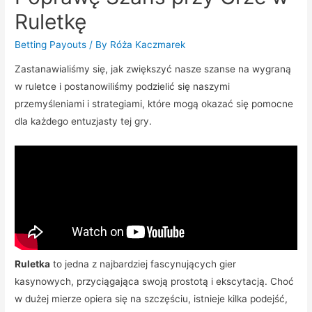
Ruletkę
Betting Payouts
/ By
Róża Kaczmarek
Zastanawialiśmy się, jak zwiększyć nasze szanse na wygraną
w ruletce i postanowiliśmy podzielić się naszymi
przemyśleniami i strategiami, które mogą okazać się pomocne
dla każdego entuzjasty tej gry.
Ruletka
to jedna z najbardziej fascynujących gier
kasynowych, przyciągająca swoją prostotą i ekscytacją. Choć
w dużej mierze opiera się na szczęściu, istnieje kilka podejść,