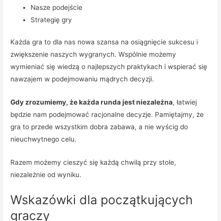
Nasze podejście
Strategię gry
Każda gra to dla nas nowa szansa na osiągnięcie sukcesu i
zwiększenie naszych wygranych. Wspólnie możemy
wymieniać się wiedzą o najlepszych praktykach i wspierać się
nawzajem w podejmowaniu mądrych decyzji.
Gdy zrozumiemy, że każda runda jest niezależna
, łatwiej
będzie nam podejmować racjonalne decyzje. Pamiętajmy, że
gra to przede wszystkim dobra zabawa, a nie wyścig do
nieuchwytnego celu.
Razem możemy cieszyć się każdą chwilą przy stole,
niezależnie od wyniku.
Wskazówki dla początkujących
graczy