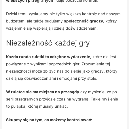
większych przegranych
i daje poczucie kontroli.
Dzięki temu zyskujemy nie tylko większą kontrolę nad naszym
budżetem, ale także budujemy
społeczność graczy
, którzy
wzajemnie się wspierają i dzielą doświadczeniami.
Niezależność każdej gry
Każda runda ruletki to odrębne wydarzenie
, które nie jest
powiązane z wynikami poprzednich gier. Zrozumienie tej
niezależności może zbliżyć nas do siebie jako graczy, którzy
dzielą się doświadczeniami i emocjami przy stole.
W ruletce nie ma miejsca na przesądy
czy myślenie, że po
serii przegranych przyjdzie czas na wygraną. Takie myślenie
to pułapka, której musimy unikać.
Skupmy się na tym, co możemy kontrolować: