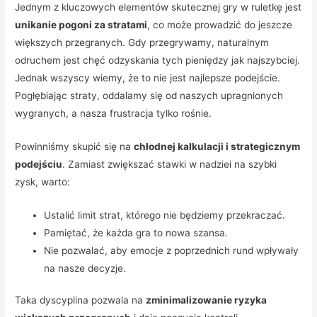
Jednym z kluczowych elementów skutecznej gry w ruletkę jest
unikanie pogoni za stratami
, co może prowadzić do jeszcze
większych przegranych. Gdy przegrywamy, naturalnym
odruchem jest chęć odzyskania tych pieniędzy jak najszybciej.
Jednak wszyscy wiemy, że to nie jest najlepsze podejście.
Pogłębiając straty, oddalamy się od naszych upragnionych
wygranych, a nasza frustracja tylko rośnie.
Powinniśmy skupić się na
chłodnej kalkulacji i strategicznym
podejściu
. Zamiast zwiększać stawki w nadziei na szybki
zysk, warto:
Ustalić limit strat, którego nie będziemy przekraczać.
Pamiętać, że każda gra to nowa szansa.
Nie pozwalać, aby emocje z poprzednich rund wpływały
na nasze decyzje.
Taka dyscyplina pozwala na
zminimalizowanie ryzyka