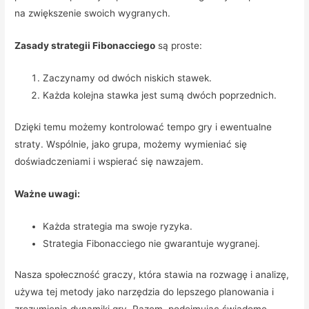
na zwiększenie swoich wygranych.
Zasady strategii Fibonacciego
są proste:
Zaczynamy od dwóch niskich stawek.
Każda kolejna stawka jest sumą dwóch poprzednich.
Dzięki temu możemy kontrolować tempo gry i ewentualne
straty. Wspólnie, jako grupa, możemy wymieniać się
doświadczeniami i wspierać się nawzajem.
Ważne uwagi:
Każda strategia ma swoje ryzyka.
Strategia Fibonacciego nie gwarantuje wygranej.
Nasza społeczność graczy, która stawia na rozwagę i analizę,
używa tej metody jako narzędzia do lepszego planowania i