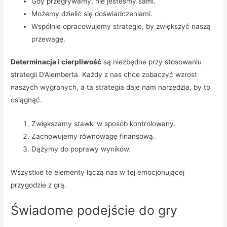
Gdy przegrywamy, nie jesteśmy sami.
Możemy dzielić się doświadczeniami.
Wspólnie opracowujemy strategie, by zwiększyć naszą
przewagę.
Determinacja i cierpliwość
są niezbędne przy stosowaniu
strategii D’Alemberta. Każdy z nas chce zobaczyć wzrost
naszych wygranych, a ta strategia daje nam narzędzia, by to
osiągnąć.
Zwiększamy stawki w sposób kontrolowany.
Zachowujemy równowagę finansową.
Dążymy do poprawy wyników.
Wszystkie te elementy łączą nas w tej emocjonującej
przygodzie z grą.
Świadome podejście do gry