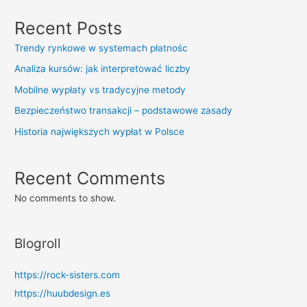
Recent Posts
Trendy rynkowe w systemach płatnośc
Analiza kursów: jak interpretować liczby
Mobilne wypłaty vs tradycyjne metody
Bezpieczeństwo transakcji – podstawowe zasady
Historia największych wypłat w Polsce
Recent Comments
No comments to show.
Blogroll
https://rock-sisters.com
https://huubdesign.es