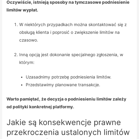
Oczywiście, istnieją sposoby na tymczasowe podniesienie
limitów wypłat.
W niektórych przypadkach można skontaktować się z
obsługą klienta i poprosić o zwiększenie limitów na
czasowo.
Inną opcją jest dokonanie specjalnego zgłoszenia, w
którym:
Uzasadnimy potrzebę podniesienia limitów.
Przedstawimy planowane transakcje.
Warto pamiętać, że decyzja o podniesieniu limitów zależy
od polityki konkretnej platformy.
Jakie są konsekwencje prawne
przekroczenia ustalonych limitów