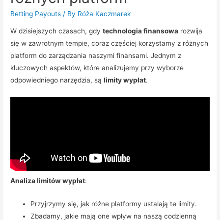
Betting Payouts
/ By
Róża Kaczmarek
W dzisiejszych czasach, gdy
technologia finansowa
rozwija
się w zawrotnym tempie, coraz częściej korzystamy z różnych
platform do zarządzania naszymi finansami. Jednym z
kluczowych aspektów, które analizujemy przy wyborze
odpowiedniego narzędzia, są
limity wypłat
.
Analiza limitów wypłat
:
Przyjrzymy się, jak różne platformy ustalają te limity.
Zbadamy, jakie mają one wpływ na naszą codzienną