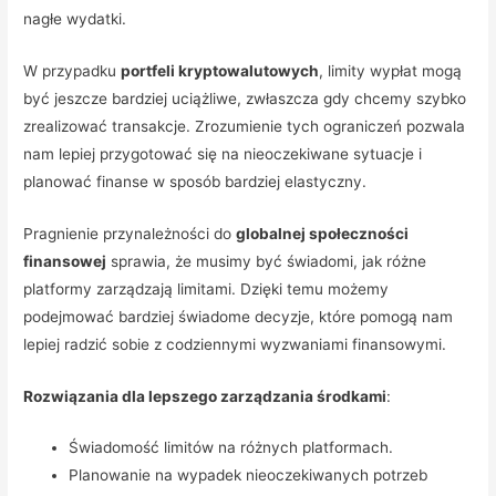
nagłe wydatki.
W przypadku
portfeli kryptowalutowych
, limity wypłat mogą
być jeszcze bardziej uciążliwe, zwłaszcza gdy chcemy szybko
zrealizować transakcje. Zrozumienie tych ograniczeń pozwala
nam lepiej przygotować się na nieoczekiwane sytuacje i
planować finanse w sposób bardziej elastyczny.
Pragnienie przynależności do
globalnej społeczności
finansowej
sprawia, że musimy być świadomi, jak różne
platformy zarządzają limitami. Dzięki temu możemy
podejmować bardziej świadome decyzje, które pomogą nam
lepiej radzić sobie z codziennymi wyzwaniami finansowymi.
Rozwiązania dla lepszego zarządzania środkami
:
Świadomość limitów na różnych platformach.
Planowanie na wypadek nieoczekiwanych potrzeb