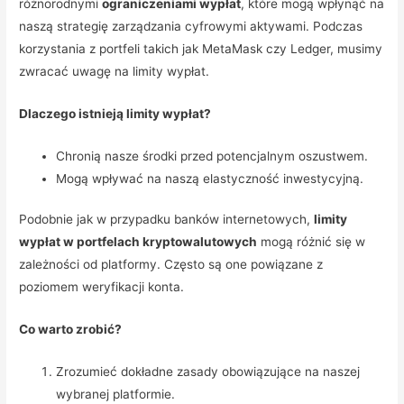
różnorodnymi
ograniczeniami wypłat
, które mogą wpłynąć na
naszą strategię zarządzania cyfrowymi aktywami. Podczas
korzystania z portfeli takich jak MetaMask czy Ledger, musimy
zwracać uwagę na limity wypłat.
Dlaczego istnieją limity wypłat?
Chronią nasze środki przed potencjalnym oszustwem.
Mogą wpływać na naszą elastyczność inwestycyjną.
Podobnie jak w przypadku banków internetowych,
limity
wypłat w portfelach kryptowalutowych
mogą różnić się w
zależności od platformy. Często są one powiązane z
poziomem weryfikacji konta.
Co warto zrobić?
Zrozumieć dokładne zasady obowiązujące na naszej
wybranej platformie.