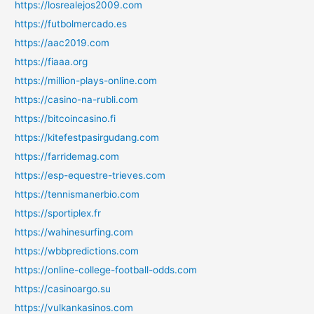
https://losrealejos2009.com
https://futbolmercado.es
https://aac2019.com
https://fiaaa.org
https://million-plays-online.com
https://casino-na-rubli.com
https://bitcoincasino.fi
https://kitefestpasirgudang.com
https://farridemag.com
https://esp-equestre-trieves.com
https://tennismanerbio.com
https://sportiplex.fr
https://wahinesurfing.com
https://wbbpredictions.com
https://online-college-football-odds.com
https://casinoargo.su
https://vulkankasinos.com