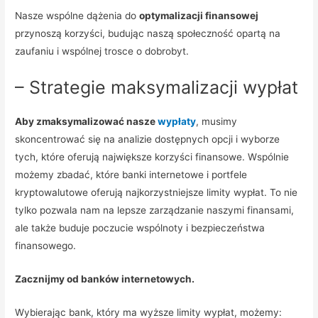
Nasze wspólne dążenia do
optymalizacji finansowej
przynoszą korzyści, budując naszą społeczność opartą na
zaufaniu i wspólnej trosce o dobrobyt.
– Strategie maksymalizacji wypłat
Aby zmaksymalizować nasze
wypłaty
, musimy
skoncentrować się na analizie dostępnych opcji i wyborze
tych, które oferują największe korzyści finansowe. Wspólnie
możemy zbadać, które banki internetowe i portfele
kryptowalutowe oferują najkorzystniejsze limity wypłat. To nie
tylko pozwala nam na lepsze zarządzanie naszymi finansami,
ale także buduje poczucie wspólnoty i bezpieczeństwa
finansowego.
Zacznijmy od banków internetowych.
Wybierając bank, który ma wyższe limity wypłat, możemy: