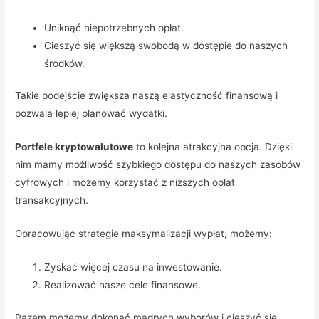
Uniknąć niepotrzebnych opłat.
Cieszyć się większą swobodą w dostępie do naszych
środków.
Takie podejście zwiększa naszą elastyczność finansową i
pozwala lepiej planować wydatki.
Portfele kryptowalutowe
to kolejna atrakcyjna opcja. Dzięki
nim mamy możliwość szybkiego dostępu do naszych zasobów
cyfrowych i możemy korzystać z niższych opłat
transakcyjnych.
Opracowując strategie maksymalizacji wypłat, możemy:
Zyskać więcej czasu na inwestowanie.
Realizować nasze cele finansowe.
Razem możemy dokonać mądrych wyborów i cieszyć się