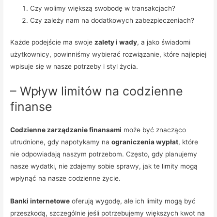
Czy wolimy większą swobodę w transakcjach?
Czy zależy nam na dodatkowych zabezpieczeniach?
Każde podejście ma swoje
zalety i wady
, a jako świadomi
użytkownicy, powinniśmy wybierać rozwiązanie, które najlepiej
wpisuje się w nasze potrzeby i styl życia.
– Wpływ limitów na codzienne
finanse
Codzienne zarządzanie finansami
może być znacząco
utrudnione, gdy napotykamy na
ograniczenia wypłat
, które
nie odpowiadają naszym potrzebom. Często, gdy planujemy
nasze wydatki, nie zdajemy sobie sprawy, jak te limity mogą
wpłynąć na nasze codzienne życie.
Banki internetowe
oferują wygodę, ale ich limity mogą być
przeszkodą, szczególnie jeśli potrzebujemy większych kwot na