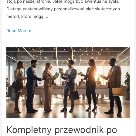
stoją po naszej stronie. Jakie mogą być ewentualne zyski.
Dlatego postanowiliśmy przeanalizować pięć skutecznych
metod, które mogą …
Jak
Read More »
obliczyć
potencjalne
wygrane:
5
metod
Kompletny przewodnik po