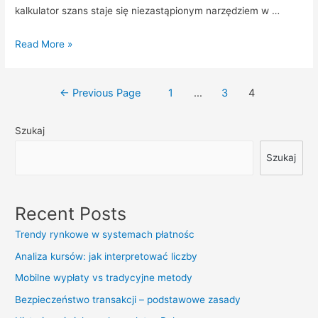
kalkulator szans staje się niezastąpionym narzędziem w …
Szanse
Read More »
na
Wygraną:
Nawigacja
←
Previous Page
1
…
3
4
Jak
wpisów
Korzystać
Szukaj
z
Kalkulatora
Szukaj
Kursów
Recent Posts
Trendy rynkowe w systemach płatnośc
Analiza kursów: jak interpretować liczby
Mobilne wypłaty vs tradycyjne metody
Bezpieczeństwo transakcji – podstawowe zasady