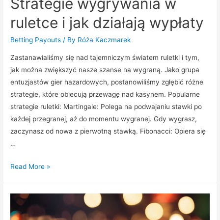
Strategie wygrywania w
ruletce i jak działają wypłaty
Betting Payouts
/ By
Róża Kaczmarek
Zastanawialiśmy się nad tajemniczym światem ruletki i tym,
jak można zwiększyć nasze szanse na wygraną. Jako grupa
entuzjastów gier hazardowych, postanowiliśmy zgłębić różne
strategie, które obiecują przewagę nad kasynem. Popularne
strategie ruletki: Martingale: Polega na podwajaniu stawki po
każdej przegranej, aż do momentu wygranej. Gdy wygrasz,
zaczynasz od nowa z pierwotną stawką. Fibonacci: Opiera się
…
Strategie
Read More »
wygrywania
w
ruletce
i